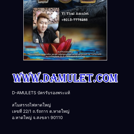
D-AMULETS บัตรรับรองพระแท้
สโมสรรถไฟหาดใหญ่
เลขที่ 22/1 ถ.รัถการ ต.หาดใหญ่
อ.หาดใหญ่ จ.สงขลา 90110