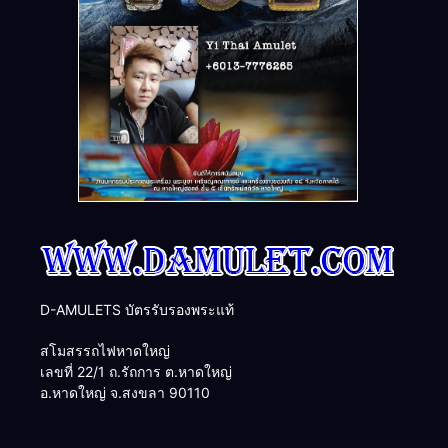
D-AMULETS บัตรรับรองพระแท้
สโมสรรถไฟหาดใหญ่
เลขที่ 22/1 ถ.รัถการ ต.หาดใหญ่
อ.หาดใหญ่ จ.สงขลา 90110