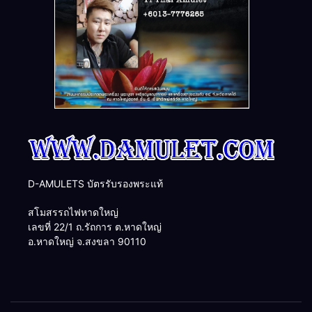
D-AMULETS บัตรรับรองพระแท้
สโมสรรถไฟหาดใหญ่
เลขที่ 22/1 ถ.รัถการ ต.หาดใหญ่
อ.หาดใหญ่ จ.สงขลา 90110