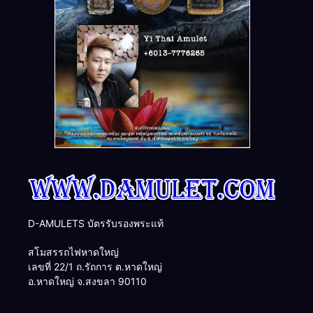
D-AMULETS บัตรรับรองพระแท้
สโมสรรถไฟหาดใหญ่
เลขที่ 22/1 ถ.รัถการ ต.หาดใหญ่
อ.หาดใหญ่ จ.สงขลา 90110