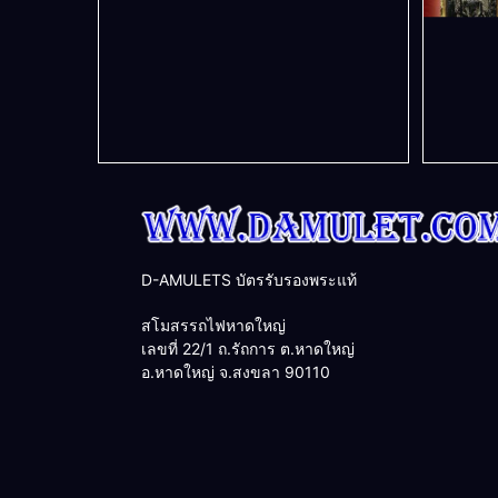
D-AMULETS บัตรรับรองพระแท้
สโมสรรถไฟหาดใหญ่
เลขที่ 22/1 ถ.รัถการ ต.หาดใหญ่
อ.หาดใหญ่ จ.สงขลา 90110