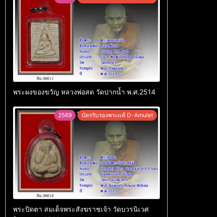
พระผงของขวัญ หลวงพ่อสด วัดปากน้ำ พ.ศ.2514
2569
บัตรรับรองพระแท้ D-Amulet
พระปิดตา สมเด็จพระสังฆราชเจ้า วัดบวรนิเวศ