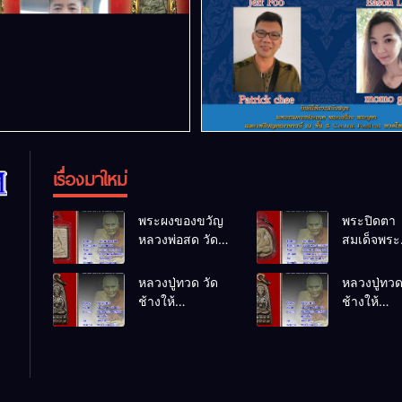
เรื่องมาใหม่
พระผงของขวัญ
พระปิดตา
หลวงพ่อสด วัด
สมเด็จพระ
ปากน้ำ
สังฆราชเจ้
พ.ศ.2514
บวรนิเวศว
หลวงปู่ทวด วัด
หลวงปู่ทวด
พ.ศ.2523
ช้างให้
ช้างให้
พ.ศ.2508
พ.ศ.2508