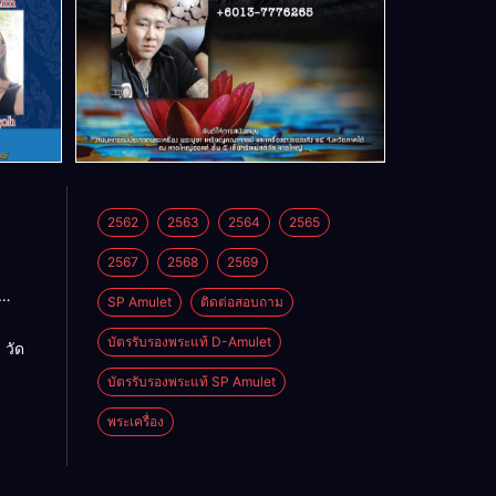
2562
2563
2564
2565
2567
2568
2569
SP Amulet
ติดต่อสอบถาม
า วัด
ิหาร
บัตรรับรองพระแท้ D-Amulet
 วัด
บัตรรับรองพระแท้ SP Amulet
พระเครื่อง