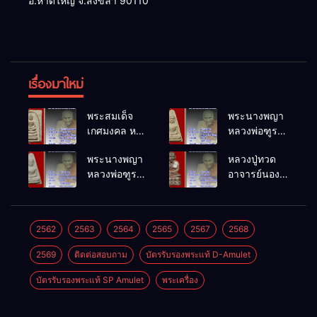
อ.หาดใหญ่ จ.สงขลา 90110
เรื่องมาใหม่
พระสมเด็จ
พระนางพญา
เกศมงคล หล
หลวงพ่อฑูรย์
วงพ่อฑูรย์ วัด
วัดโพธิ์นิมิตร
พระนางพญา
หลวงปู่ทวด
โพธิ์นิมิตร
พ.ศ.2512
หลวงพ่อฑูรย์
อาจารย์นอง
พ.ศ.2512
วัดโพธิ์นิมิตร
วัดทรายขาว
พ.ศ.2512
พ.ศ.2541
2562
2563
2564
2565
2567
2568
2569
ติดต่อสอบถาม
บัตรรับรองพระแท้ D-Amulet
บัตรรับรองพระแท้ SP Amulet
พระเครื่อง