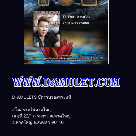
D-AMULETS บัตรรับรองพระแท้
สโมสรรถไฟหาดใหญ่
เลขที่ 22/1 ถ.รัถการ ต.หาดใหญ่
อ.หาดใหญ่ จ.สงขลา 90110