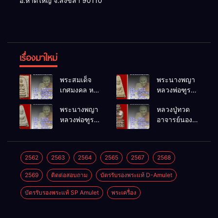
อ.หาดใหญ่ จ.สงขลา 90110
เรื่องมาใหม่
พระสมเด็จ
พระนางพญา
เกศมงคล หล
หลวงพ่อฑูรย์
วงพ่อฑูรย์ วัด
วัดโพธิ์นิมิตร
พระนางพญา
หลวงปู่ทวด
โพธิ์นิมิตร
พ.ศ.2512
หลวงพ่อฑูรย์
อาจารย์นอง
พ.ศ.2512
วัดโพธิ์นิมิตร
วัดทรายขาว
พ.ศ.2512
พ.ศ.2541
2562
2563
2564
2565
2567
2568
2569
ติดต่อสอบถาม
บัตรรับรองพระแท้ D-Amulet
บัตรรับรองพระแท้ SP Amulet
พระเครื่อง