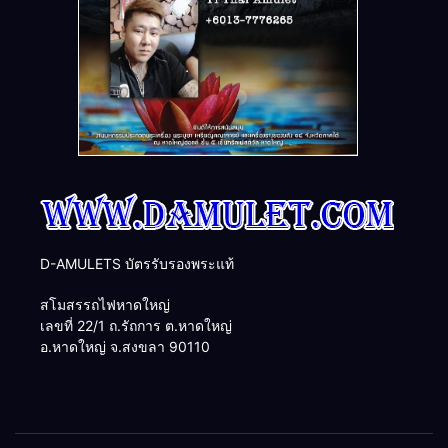
D-AMULETS บัตรรับรองพระแท้
สโมสรรถไฟหาดใหญ่
เลขที่ 22/1 ถ.รัถการ ต.หาดใหญ่
อ.หาดใหญ่ จ.สงขลา 90110