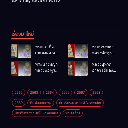
อ.หาดใหญ่ จ.สงขลา 90110
เรื่องมาใหม่
พระสมเด็จ
พระนางพญา
เกศมงคล หล
หลวงพ่อฑูรย์
วงพ่อฑูรย์ วัด
วัดโพธิ์นิมิตร
พระนางพญา
หลวงปู่ทวด
โพธิ์นิมิตร
พ.ศ.2512
หลวงพ่อฑูรย์
อาจารย์นอง
พ.ศ.2512
วัดโพธิ์นิมิตร
วัดทรายขาว
พ.ศ.2512
พ.ศ.2541
2562
2563
2564
2565
2567
2568
2569
ติดต่อสอบถาม
บัตรรับรองพระแท้ D-Amulet
บัตรรับรองพระแท้ SP Amulet
พระเครื่อง