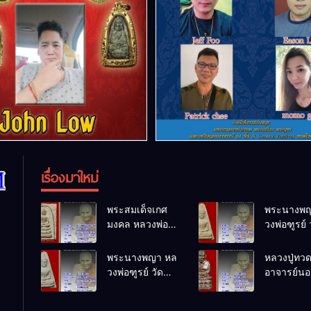
เรื่องมาใหม่
พระสมเด็จเกศ
พระนางพญ
มงคล หลวงพ่อ
วงพ่อฑูรย์ 
ฑูรย์ วัด
โพธิ์นิมิตร
โพธิ์นิมิตร
พ.ศ.2512
พระนางพญา หล
หลวงปู่ทว
พ.ศ.2512
วงพ่อฑูรย์ วัด
อาจารย์นอง
โพธิ์นิมิตร
ทรายขาว
พ.ศ.2512
พ.ศ.2541