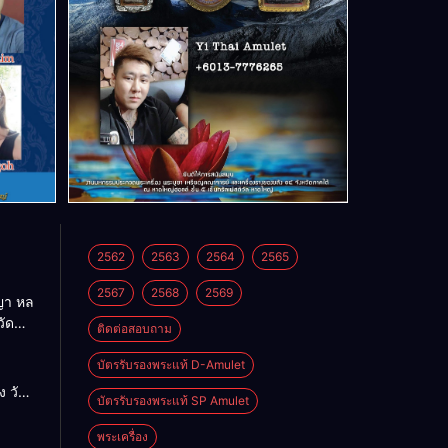
2562
2563
2564
2565
2567
2568
2569
า หล
วัด
ติดต่อสอบถาม
บัตรรับรองพระแท้ D-Amulet
ด
 วัด
บัตรรับรองพระแท้ SP Amulet
พระเครื่อง