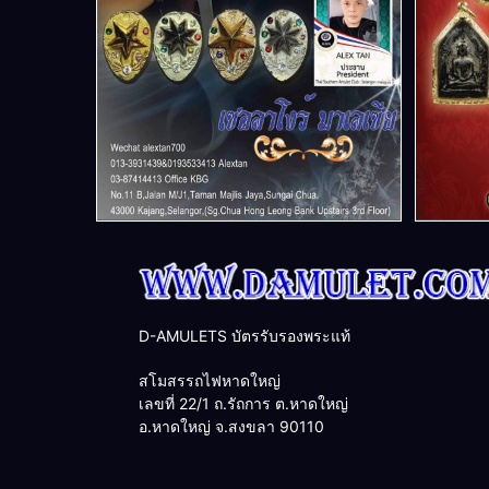
D-AMULETS บัตรรับรองพระแท้
สโมสรรถไฟหาดใหญ่
เลขที่ 22/1 ถ.รัถการ ต.หาดใหญ่
อ.หาดใหญ่ จ.สงขลา 90110