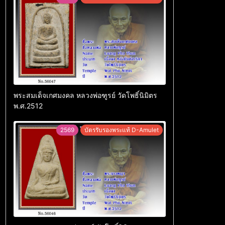
พระสมเด็จเกศมงคล หลวงพ่อฑูรย์ วัดโพธิ์นิมิตร
พ.ศ.2512
2569
บัตรรับรองพระแท้ D-Amulet