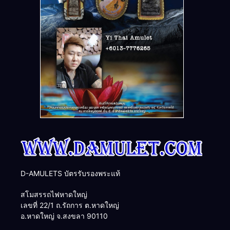
D-AMULETS บัตรรับรองพระแท้
สโมสรรถไฟหาดใหญ่
เลขที่ 22/1 ถ.รัถการ ต.หาดใหญ่
อ.หาดใหญ่ จ.สงขลา 90110