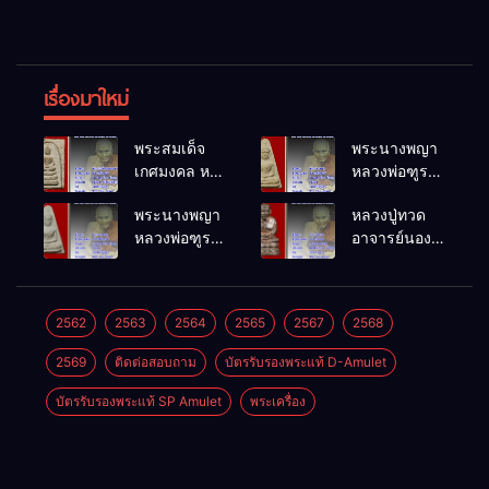
เรื่องมาใหม่
พระสมเด็จ
พระนางพญา
เกศมงคล หล
หลวงพ่อฑูรย์
วงพ่อฑูรย์ วัด
วัดโพธิ์นิมิตร
พระนางพญา
หลวงปู่ทวด
โพธิ์นิมิตร
พ.ศ.2512
หลวงพ่อฑูรย์
อาจารย์นอง
พ.ศ.2512
วัดโพธิ์นิมิตร
วัดทรายขาว
พ.ศ.2512
พ.ศ.2541
2562
2563
2564
2565
2567
2568
2569
ติดต่อสอบถาม
บัตรรับรองพระแท้ D-Amulet
บัตรรับรองพระแท้ SP Amulet
พระเครื่อง