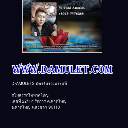
D-AMULETS บัตรรับรองพระแท้
สโมสรรถไฟหาดใหญ่
เลขที่ 22/1 ถ.รัถการ ต.หาดใหญ่
อ.หาดใหญ่ จ.สงขลา 90110