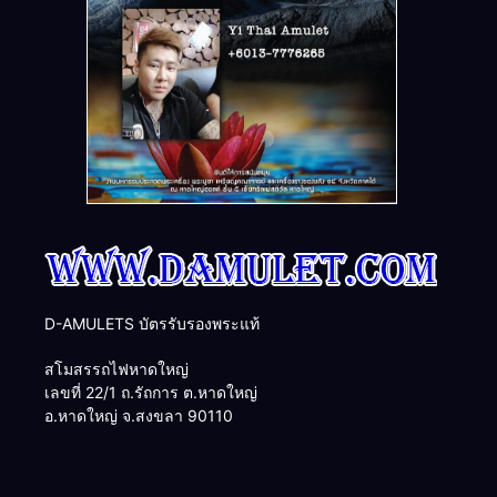
D-AMULETS บัตรรับรองพระแท้
สโมสรรถไฟหาดใหญ่
เลขที่ 22/1 ถ.รัถการ ต.หาดใหญ่
อ.หาดใหญ่ จ.สงขลา 90110