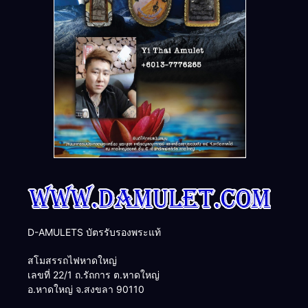
D-AMULETS บัตรรับรองพระแท้
สโมสรรถไฟหาดใหญ่
เลขที่ 22/1 ถ.รัถการ ต.หาดใหญ่
อ.หาดใหญ่ จ.สงขลา 90110