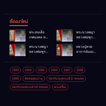
เรื่องมาใหม่
พระสมเด็จ
พระนางพญา
เกศมงคล หล
หลวงพ่อฑูรย์
วงพ่อฑูรย์ วัด
วัดโพธิ์นิมิตร
พระนางพญา
หลวงปู่ทวด
โพธิ์นิมิตร
พ.ศ.2512
หลวงพ่อฑูรย์
อาจารย์นอง
พ.ศ.2512
วัดโพธิ์นิมิตร
วัดทรายขาว
พ.ศ.2512
พ.ศ.2541
2562
2563
2564
2565
2567
2568
2569
ติดต่อสอบถาม
บัตรรับรองพระแท้ D-Amulet
บัตรรับรองพระแท้ SP Amulet
พระเครื่อง