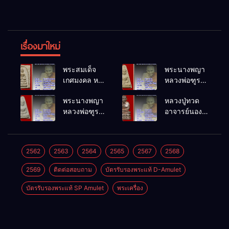
เรื่องมาใหม่
พระสมเด็จ
พระนางพญา
เกศมงคล หล
หลวงพ่อฑูรย์
วงพ่อฑูรย์ วัด
วัดโพธิ์นิมิตร
พระนางพญา
หลวงปู่ทวด
โพธิ์นิมิตร
พ.ศ.2512
หลวงพ่อฑูรย์
อาจารย์นอง
พ.ศ.2512
วัดโพธิ์นิมิตร
วัดทรายขาว
พ.ศ.2512
พ.ศ.2541
2562
2563
2564
2565
2567
2568
2569
ติดต่อสอบถาม
บัตรรับรองพระแท้ D-Amulet
บัตรรับรองพระแท้ SP Amulet
พระเครื่อง