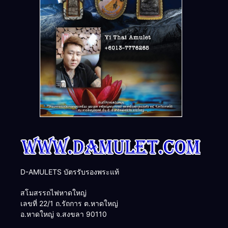
D-AMULETS บัตรรับรองพระแท้
สโมสรรถไฟหาดใหญ่
เลขที่ 22/1 ถ.รัถการ ต.หาดใหญ่
อ.หาดใหญ่ จ.สงขลา 90110