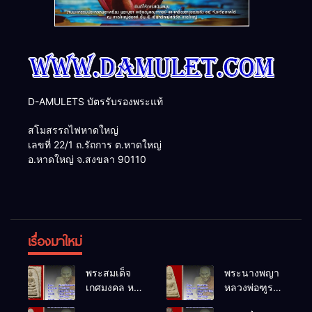
D-AMULETS บัตรรับรองพระแท้
สโมสรรถไฟหาดใหญ่
เลขที่ 22/1 ถ.รัถการ ต.หาดใหญ่
อ.หาดใหญ่ จ.สงขลา 90110
เรื่องมาใหม่
พระสมเด็จ
พระนางพญา
เกศมงคล หล
หลวงพ่อฑูรย์
วงพ่อฑูรย์ วัด
วัดโพธิ์นิมิตร