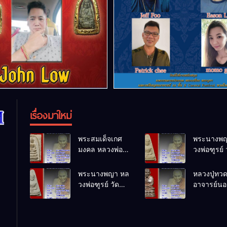
เรื่องมาใหม่
พระสมเด็จเกศ
พระนางพญ
มงคล หลวงพ่อ
วงพ่อฑูรย์ 
ฑูรย์ วัด
โพธิ์นิมิตร
โพธิ์นิมิตร
พ.ศ.2512
พระนางพญา หล
หลวงปู่ทว
พ.ศ.2512
วงพ่อฑูรย์ วัด
อาจารย์นอง
โพธิ์นิมิตร
ทรายขาว
พ.ศ.2512
พ.ศ.2541