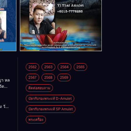
2562
2563
2564
2565
2567
2568
2569
า หล
วัด
ติดต่อสอบถาม
บัตรรับรองพระแท้ D-Amulet
ด
 วัด
บัตรรับรองพระแท้ SP Amulet
พระเครื่อง