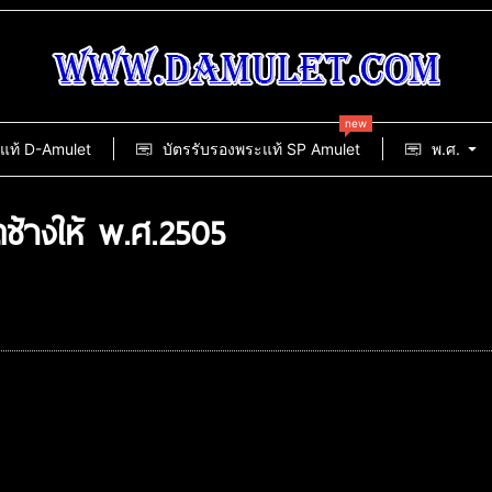
new
แท้ D-Amulet
บัตรรับรองพระแท้ SP Amulet
พ.ศ.
ดช้างให้ พ.ศ.2505