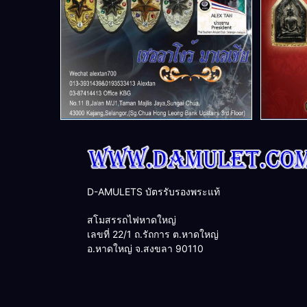
D-AMULETS บัตรรับรองพระแท้
สโมสรรถไฟหาดใหญ่
เลขที่ 22/1 ถ.รัถการ ต.หาดใหญ่
อ.หาดใหญ่ จ.สงขลา 90110