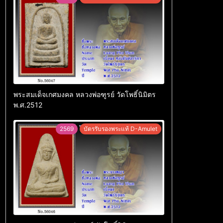
พระสมเด็จเกศมงคล หลวงพ่อฑูรย์ วัดโพธิ์นิมิตร
พ.ศ.2512
2569
บัตรรับรองพระแท้ D-Amulet