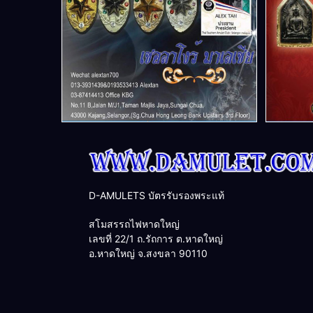
D-AMULETS บัตรรับรองพระแท้
สโมสรรถไฟหาดใหญ่
เลขที่ 22/1 ถ.รัถการ ต.หาดใหญ่
อ.หาดใหญ่ จ.สงขลา 90110