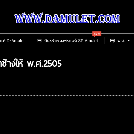
new
แท้ D-Amulet
บัตรรับรองพระแท้ SP Amulet
พ.ศ.
ดช้างให้ พ.ศ.2505