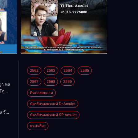
2562
2563
2564
2565
2567
2568
2569
า หล
วัด
ติดต่อสอบถาม
บัตรรับรองพระแท้ D-Amulet
ด
 วัด
บัตรรับรองพระแท้ SP Amulet
พระเครื่อง