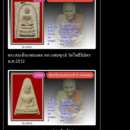
พระสมเด็จเกศมงคล หลวงพ่อฑูรย์ วัดโพธิ์นิมิตร
พ.ศ.2512
2569
บัตรรับรองพระแท้ D-Amulet