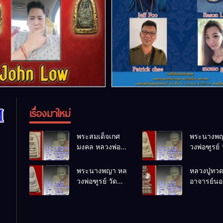
เรื่องมาใหม่
พระสมเด็จเกศ
พระนางพญ
มงคล หลวงพ่อ
วงพ่อฑูรย์ 
ฑูรย์ วัด
โพธิ์นิมิตร
โพธิ์นิมิตร
พ.ศ.2512
พระนางพญา หล
หลวงปู่ทว
พ.ศ.2512
วงพ่อฑูรย์ วัด
อาจารย์นอง
โพธิ์นิมิตร
ทรายขาว
พ.ศ.2512
พ.ศ.2541