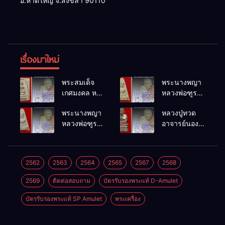
อ.หาดใหญ่ จ.สงขลา 90110
เรื่องมาใหม่
พระสมเด็จ
พระนางพญา
เกศมงคล หล
หลวงพ่อฑูรย์
วงพ่อฑูรย์ วัด
วัดโพธิ์นิมิตร
พระนางพญา
หลวงปู่ทวด
โพธิ์นิมิตร
พ.ศ.2512
หลวงพ่อฑูรย์
อาจารย์นอง
พ.ศ.2512
วัดโพธิ์นิมิตร
วัดทรายขาว
พ.ศ.2512
พ.ศ.2541
2562
2563
2564
2565
2567
2568
2569
ติดต่อสอบถาม
บัตรรับรองพระแท้ D-Amulet
บัตรรับรองพระแท้ SP Amulet
พระเครื่อง