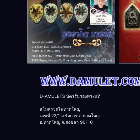
D-AMULETS บัตรรับรองพระแท้
สโมสรรถไฟหาดใหญ่
เลขที่ 22/1 ถ.รัถการ ต.หาดใหญ่
อ.หาดใหญ่ จ.สงขลา 90110