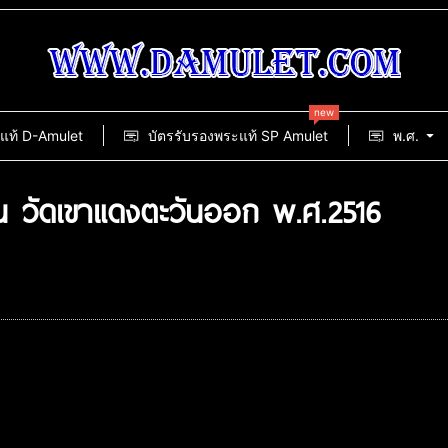
new
แท้ D-Amulet
บัตรรับรองพระแท้ SP Amulet
พ.ศ.
น วัดเขาแดงตะวันออก พ.ศ.2516