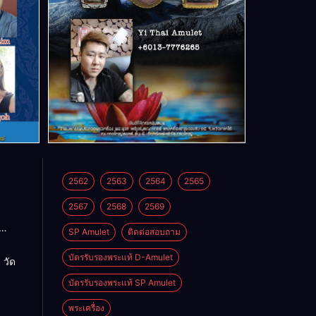
2562
2563
2564
2565
2567
2568
2569
SP Amulet
ติดต่อสอบถาม
า วัด
ิหาร
บัตรรับรองพระแท้ D-Amulet
 วัด
บัตรรับรองพระแท้ SP Amulet
พระเครื่อง