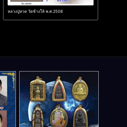
หลวงปู่ทวด วัดช้างให้ พ.ศ.2508