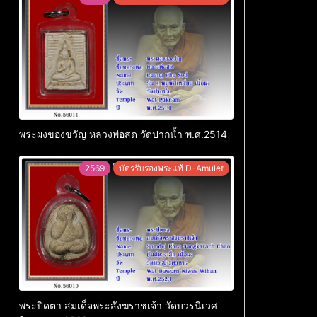
พระผงของขวัญ หลวงพ่อสด วัดปากน้ำ พ.ศ.2514
2569
บัตรรับรองพระแท้ D-Amulet
พระปิดตา สมเด็จพระสังฆราชเจ้า วัดบวรนิเวศ