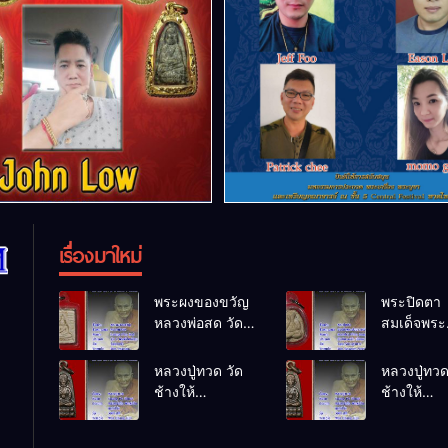
เรื่องมาใหม่
พระผงของขวัญ
พระปิดตา
หลวงพ่อสด วัด
สมเด็จพระ
ปากน้ำ
สังฆราชเจ้
พ.ศ.2514
บวรนิเวศว
หลวงปู่ทวด วัด
หลวงปู่ทวด
พ.ศ.2523
ช้างให้
ช้างให้
พ.ศ.2508
พ.ศ.2508