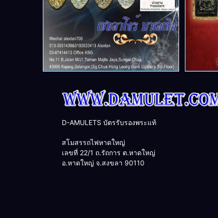
D-AMULETS บัตรรับรองพระแท้
สโมสรรถไฟหาดใหญ่
เลขที่ 22/1 ถ.รัถการ ต.หาดใหญ่
อ.หาดใหญ่ จ.สงขลา 90110