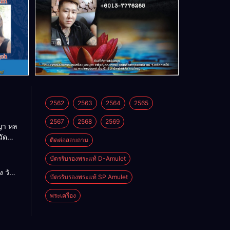
2562
2563
2564
2565
2567
2568
2569
า หล
วัด
ติดต่อสอบถาม
บัตรรับรองพระแท้ D-Amulet
ด
 วัด
บัตรรับรองพระแท้ SP Amulet
พระเครื่อง