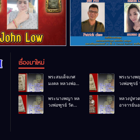
เรื่องมาใหม่
พระสมเด็จเกศ
พระนางพญ
มงคล หลวงพ่อ
วงพ่อฑูรย์ 
ฑูรย์ วัด
โพธิ์นิมิตร
โพธิ์นิมิตร
พ.ศ.2512
พระนางพญา หล
หลวงปู่ทว
พ.ศ.2512
วงพ่อฑูรย์ วัด
อาจารย์นอง
โพธิ์นิมิตร
ทรายขาว
พ.ศ.2512
พ.ศ.2541