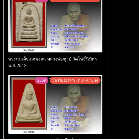
พระสมเด็จเกศมงคล หลวงพ่อฑูรย์ วัดโพธิ์นิมิตร
พ.ศ.2512
2569
บัตรรับรองพระแท้ D-Amulet