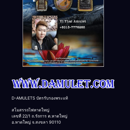
D-AMULETS บัตรรับรองพระแท้
สโมสรรถไฟหาดใหญ่
เลขที่ 22/1 ถ.รัถการ ต.หาดใหญ่
อ.หาดใหญ่ จ.สงขลา 90110