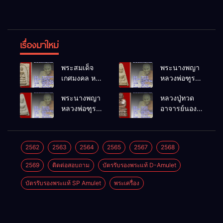
เรื่องมาใหม่
พระสมเด็จ
พระนางพญา
เกศมงคล หล
หลวงพ่อฑูรย์
วงพ่อฑูรย์ วัด
วัดโพธิ์นิมิตร
พระนางพญา
หลวงปู่ทวด
โพธิ์นิมิตร
พ.ศ.2512
หลวงพ่อฑูรย์
อาจารย์นอง
พ.ศ.2512
วัดโพธิ์นิมิตร
วัดทรายขาว
พ.ศ.2512
พ.ศ.2541
2562
2563
2564
2565
2567
2568
2569
ติดต่อสอบถาม
บัตรรับรองพระแท้ D-Amulet
บัตรรับรองพระแท้ SP Amulet
พระเครื่อง