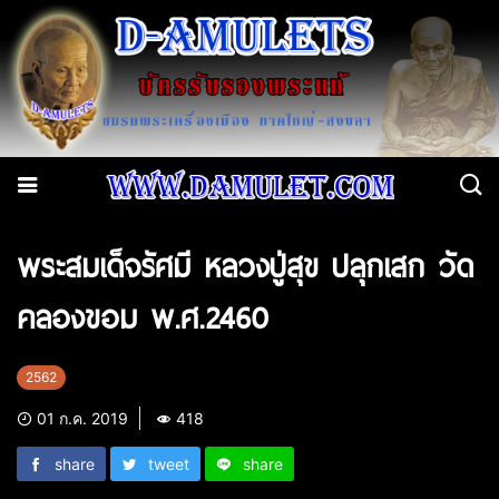
พระสมเด็จรัศมี หลวงปู่สุข ปลุกเสก วัด
คลองขอม พ.ศ.2460
2562
01 ก.ค. 2019
418
share
tweet
share