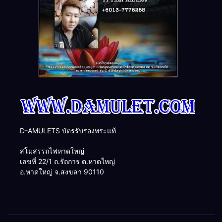
D-AMULETS บัตรรับรองพระแท้
สโมสรรถไฟหาดใหญ่
เลขที่ 22/1 ถ.รัถการ ต.หาดใหญ่
อ.หาดใหญ่ จ.สงขลา 90110