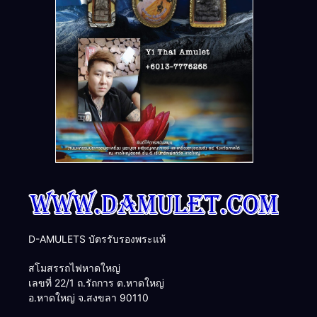
D-AMULETS บัตรรับรองพระแท้
สโมสรรถไฟหาดใหญ่
เลขที่ 22/1 ถ.รัถการ ต.หาดใหญ่
อ.หาดใหญ่ จ.สงขลา 90110