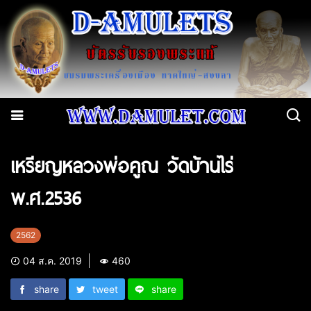
เหรียญหลวงพ่อคูณ วัดบ้านไร่
พ.ศ.2536
2562
04 ส.ค. 2019
460
share
tweet
share