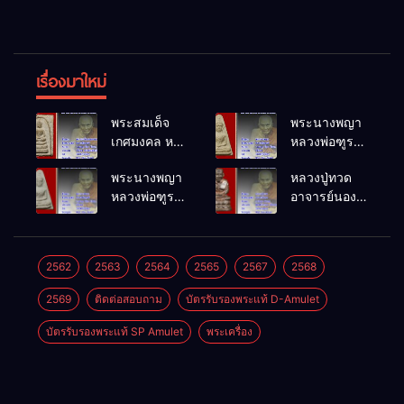
เรื่องมาใหม่
พระสมเด็จ
พระนางพญา
เกศมงคล หล
หลวงพ่อฑูรย์
วงพ่อฑูรย์ วัด
วัดโพธิ์นิมิตร
พระนางพญา
หลวงปู่ทวด
โพธิ์นิมิตร
พ.ศ.2512
หลวงพ่อฑูรย์
อาจารย์นอง
พ.ศ.2512
วัดโพธิ์นิมิตร
วัดทรายขาว
พ.ศ.2512
พ.ศ.2541
2562
2563
2564
2565
2567
2568
2569
ติดต่อสอบถาม
บัตรรับรองพระแท้ D-Amulet
บัตรรับรองพระแท้ SP Amulet
พระเครื่อง