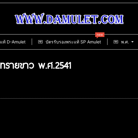
new
แท้ D-Amulet
บัตรรับรองพระแท้ SP Amulet
พ.ศ.
ดทรายขาว พ.ศ.2541