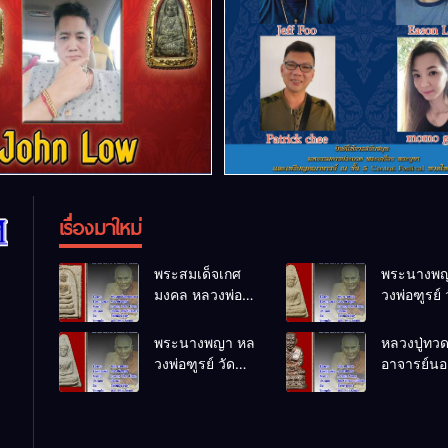
เรื่องมาใหม่
พระสมเด็จเกศ
พระนางพญ
มงคล หลวงพ่อ
วงพ่อฑูรย์ 
ฑูรย์ วัด
โพธิ์นิมิตร
โพธิ์นิมิตร
พ.ศ.2512
พระนางพญา หล
หลวงปู่ทว
พ.ศ.2512
วงพ่อฑูรย์ วัด
อาจารย์นอง
โพธิ์นิมิตร
ทรายขาว
พ.ศ.2512
พ.ศ.2541