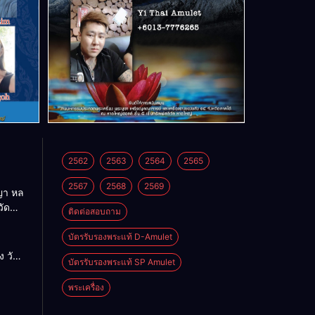
2562
2563
2564
2565
2567
2568
2569
า หล
วัด
ติดต่อสอบถาม
บัตรรับรองพระแท้ D-Amulet
ด
 วัด
บัตรรับรองพระแท้ SP Amulet
พระเครื่อง