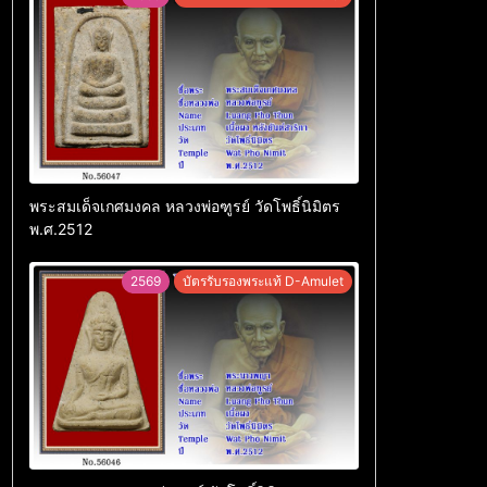
พระสมเด็จเกศมงคล หลวงพ่อฑูรย์ วัดโพธิ์นิมิตร
พ.ศ.2512
2569
บัตรรับรองพระแท้ D-Amulet