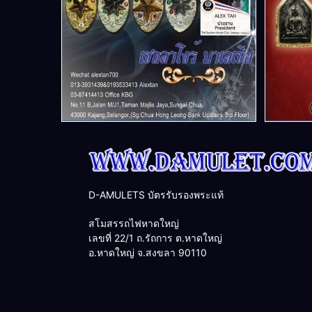
D-AMULETS บัตรรับรองพระแท้
สโมสรรถไฟหาดใหญ่
เลขที่ 22/1 ถ.รัถการ ต.หาดใหญ่
อ.หาดใหญ่ จ.สงขลา 90110