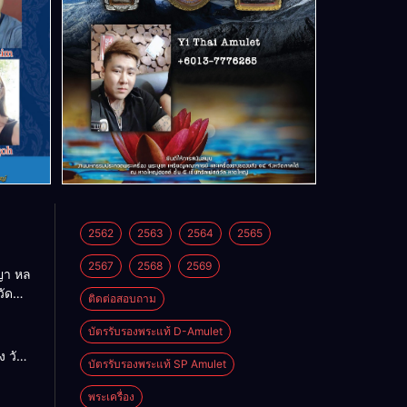
2562
2563
2564
2565
2567
2568
2569
า หล
วัด
ติดต่อสอบถาม
บัตรรับรองพระแท้ D-Amulet
ด
 วัด
บัตรรับรองพระแท้ SP Amulet
พระเครื่อง