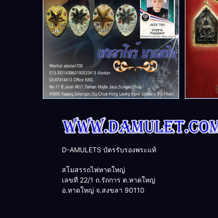
D-AMULETS บัตรรับรองพระแท้
สโมสรรถไฟหาดใหญ่
เลขที่ 22/1 ถ.รัถการ ต.หาดใหญ่
อ.หาดใหญ่ จ.สงขลา 90110