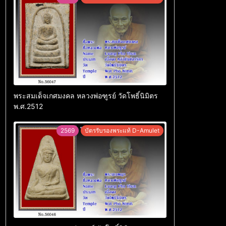
พระสมเด็จเกศมงคล หลวงพ่อฑูรย์ วัดโพธิ์นิมิตร
พ.ศ.2512
2569
บัตรรับรองพระแท้ D-Amulet