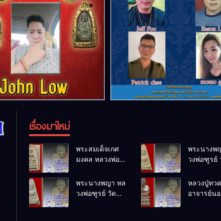
เรื่องมาใหม่
พระสมเด็จเกศ
พระนางพญ
มงคล หลวงพ่อ
วงพ่อฑูรย์ 
ฑูรย์ วัด
โพธิ์นิมิตร
โพธิ์นิมิตร
พ.ศ.2512
พระนางพญา หล
หลวงปู่ทว
พ.ศ.2512
วงพ่อฑูรย์ วัด
อาจารย์นอง
โพธิ์นิมิตร
ทรายขาว
พ.ศ.2512
พ.ศ.2541