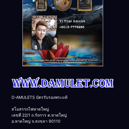
D-AMULETS บัตรรับรองพระแท้
สโมสรรถไฟหาดใหญ่
เลขที่ 22/1 ถ.รัถการ ต.หาดใหญ่
อ.หาดใหญ่ จ.สงขลา 90110