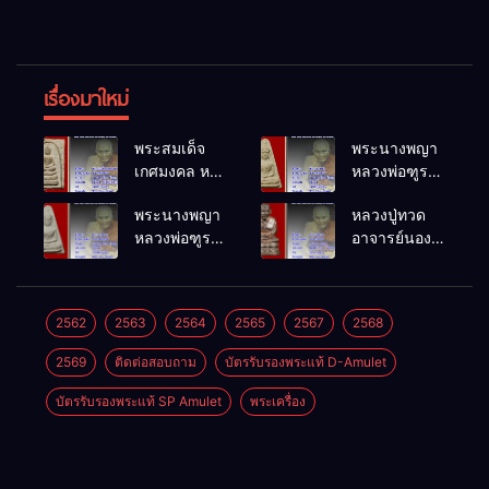
เรื่องมาใหม่
พระสมเด็จ
พระนางพญา
เกศมงคล หล
หลวงพ่อฑูรย์
วงพ่อฑูรย์ วัด
วัดโพธิ์นิมิตร
พระนางพญา
หลวงปู่ทวด
โพธิ์นิมิตร
พ.ศ.2512
หลวงพ่อฑูรย์
อาจารย์นอง
พ.ศ.2512
วัดโพธิ์นิมิตร
วัดทรายขาว
พ.ศ.2512
พ.ศ.2541
2562
2563
2564
2565
2567
2568
2569
ติดต่อสอบถาม
บัตรรับรองพระแท้ D-Amulet
บัตรรับรองพระแท้ SP Amulet
พระเครื่อง