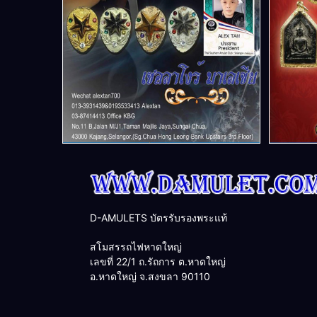
D-AMULETS บัตรรับรองพระแท้
สโมสรรถไฟหาดใหญ่
เลขที่ 22/1 ถ.รัถการ ต.หาดใหญ่
อ.หาดใหญ่ จ.สงขลา 90110