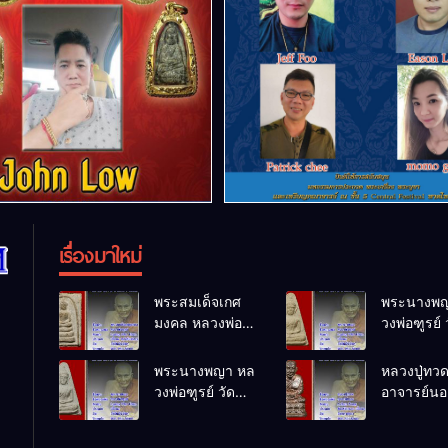
เรื่องมาใหม่
พระสมเด็จเกศ
พระนางพญ
มงคล หลวงพ่อ
วงพ่อฑูรย์ 
ฑูรย์ วัด
โพธิ์นิมิตร
โพธิ์นิมิตร
พ.ศ.2512
พระนางพญา หล
หลวงปู่ทว
พ.ศ.2512
วงพ่อฑูรย์ วัด
อาจารย์นอง
โพธิ์นิมิตร
ทรายขาว
พ.ศ.2512
พ.ศ.2541