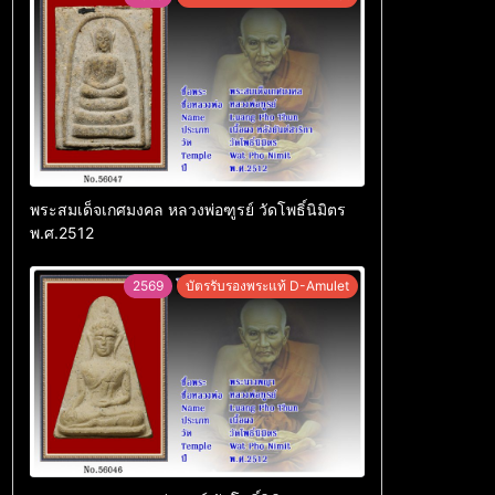
พระสมเด็จเกศมงคล หลวงพ่อฑูรย์ วัดโพธิ์นิมิตร
พ.ศ.2512
2569
บัตรรับรองพระแท้ D-Amulet