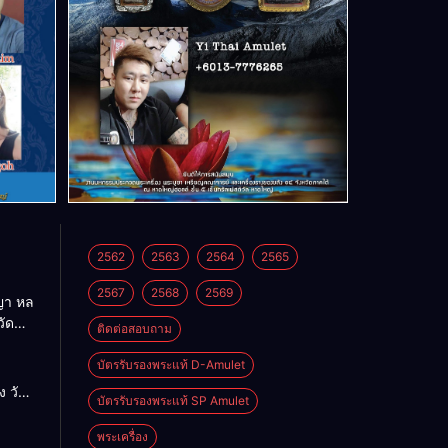
2562
2563
2564
2565
2567
2568
2569
า หล
วัด
ติดต่อสอบถาม
บัตรรับรองพระแท้ D-Amulet
ด
 วัด
บัตรรับรองพระแท้ SP Amulet
พระเครื่อง