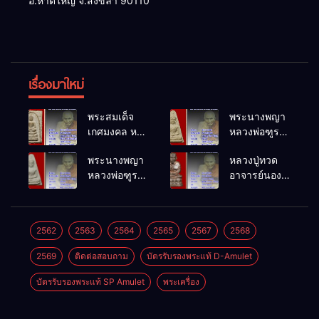
อ.หาดใหญ่ จ.สงขลา 90110
เรื่องมาใหม่
พระสมเด็จ
พระนางพญา
เกศมงคล หล
หลวงพ่อฑูรย์
วงพ่อฑูรย์ วัด
วัดโพธิ์นิมิตร
พระนางพญา
หลวงปู่ทวด
โพธิ์นิมิตร
พ.ศ.2512
หลวงพ่อฑูรย์
อาจารย์นอง
พ.ศ.2512
วัดโพธิ์นิมิตร
วัดทรายขาว
พ.ศ.2512
พ.ศ.2541
2562
2563
2564
2565
2567
2568
2569
ติดต่อสอบถาม
บัตรรับรองพระแท้ D-Amulet
บัตรรับรองพระแท้ SP Amulet
พระเครื่อง