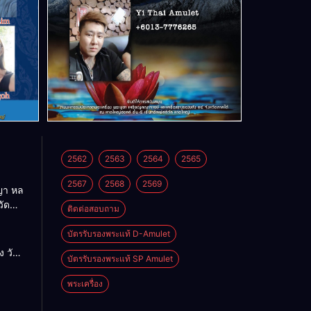
2562
2563
2564
2565
2567
2568
2569
า หล
วัด
ติดต่อสอบถาม
บัตรรับรองพระแท้ D-Amulet
ด
 วัด
บัตรรับรองพระแท้ SP Amulet
พระเครื่อง