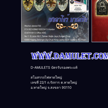
D-AMULETS บัตรรับรองพระแท้
สโมสรรถไฟหาดใหญ่
เลขที่ 22/1 ถ.รัถการ ต.หาดใหญ่
อ.หาดใหญ่ จ.สงขลา 90110