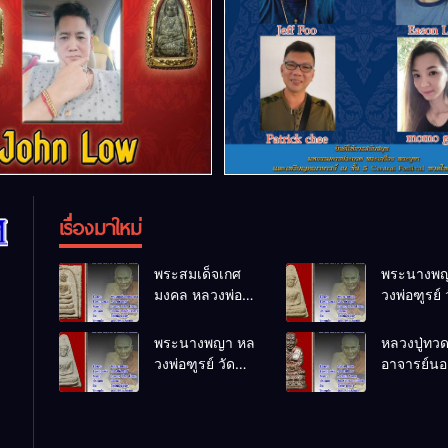
เรื่องมาใหม่
พระสมเด็จเกศ
พระนางพญ
มงคล หลวงพ่อ
วงพ่อฑูรย์ 
ฑูรย์ วัด
โพธิ์นิมิตร
โพธิ์นิมิตร
พ.ศ.2512
พระนางพญา หล
หลวงปู่ทว
พ.ศ.2512
วงพ่อฑูรย์ วัด
อาจารย์นอง
โพธิ์นิมิตร
ทรายขาว
พ.ศ.2512
พ.ศ.2541