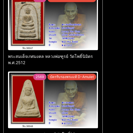
พระสมเด็จเกศมงคล หลวงพ่อฑูรย์ วัดโพธิ์นิมิตร
พ.ศ.2512
2569
บัตรรับรองพระแท้ D-Amulet