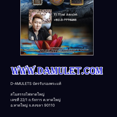
D-AMULETS บัตรรับรองพระแท้
สโมสรรถไฟหาดใหญ่
เลขที่ 22/1 ถ.รัถการ ต.หาดใหญ่
อ.หาดใหญ่ จ.สงขลา 90110