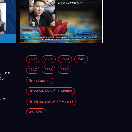
2562
2563
2564
2565
2567
2568
2569
า หล
วัด
ติดต่อสอบถาม
บัตรรับรองพระแท้ D-Amulet
ด
 วัด
บัตรรับรองพระแท้ SP Amulet
พระเครื่อง