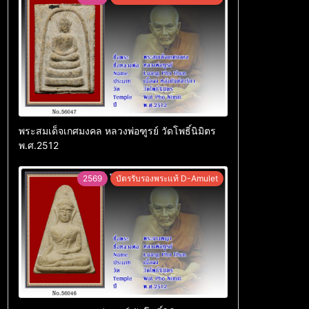
พระสมเด็จเกศมงคล หลวงพ่อฑูรย์ วัดโพธิ์นิมิตร
พ.ศ.2512
2569
บัตรรับรองพระแท้ D-Amulet