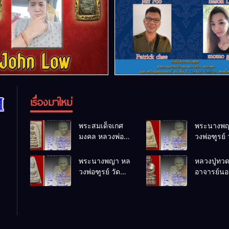
เรื่องมาใหม่
พระสมเด็จเกศ
พระนางพญ
มงคล หลวงพ่อ
วงพ่อฑูรย์ 
ฑูรย์ วัด
โพธิ์นิมิตร
โพธิ์นิมิตร
พ.ศ.2512
พระนางพญา หล
หลวงปู่ทว
พ.ศ.2512
วงพ่อฑูรย์ วัด
อาจารย์นอง
โพธิ์นิมิตร
ทรายขาว
พ.ศ.2512
พ.ศ.2541