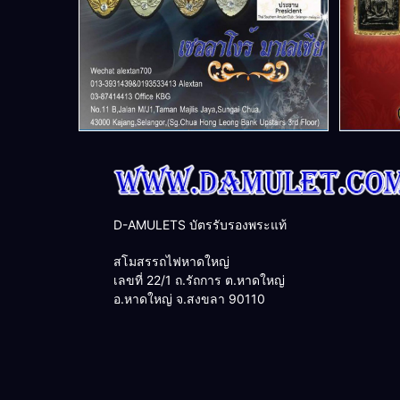
D-AMULETS บัตรรับรองพระแท้
สโมสรรถไฟหาดใหญ่
เลขที่ 22/1 ถ.รัถการ ต.หาดใหญ่
อ.หาดใหญ่ จ.สงขลา 90110