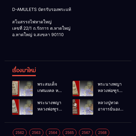
D-AMULETS บัตรรับรองพระแท้
สโมสรรถไฟหาดใหญ่
เลขที่ 22/1 ถ.รัถการ ต.หาดใหญ่
อ.หาดใหญ่ จ.สงขลา 90110
เรื่องมาใหม่
พระสมเด็จ
พระนางพญา
เกศมงคล หล
หลวงพ่อฑูรย์
วงพ่อฑูรย์ วัด
วัดโพธิ์นิมิตร
พระนางพญา
หลวงปู่ทวด
โพธิ์นิมิตร
พ.ศ.2512
หลวงพ่อฑูรย์
อาจารย์นอง
พ.ศ.2512
วัดโพธิ์นิมิตร
วัดทรายขาว
พ.ศ.2512
พ.ศ.2541
2562
2563
2564
2565
2567
2568