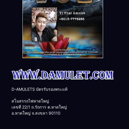
D-AMULETS บัตรรับรองพระแท้
สโมสรรถไฟหาดใหญ่
เลขที่ 22/1 ถ.รัถการ ต.หาดใหญ่
อ.หาดใหญ่ จ.สงขลา 90110