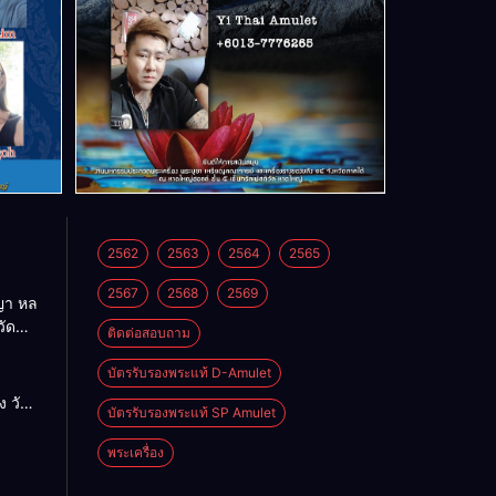
2562
2563
2564
2565
2567
2568
2569
า หล
วัด
ติดต่อสอบถาม
บัตรรับรองพระแท้ D-Amulet
ด
 วัด
บัตรรับรองพระแท้ SP Amulet
พระเครื่อง