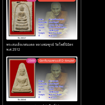
พระสมเด็จเกศมงคล หลวงพ่อฑูรย์ วัดโพธิ์นิมิตร
พ.ศ.2512
2569
บัตรรับรองพระแท้ D-Amulet