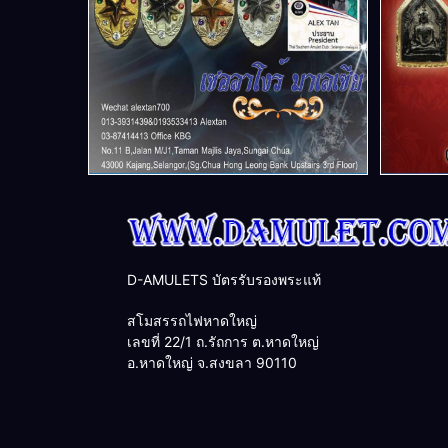
D-AMULETS บัตรรับรองพระแท้
สโมสรรถไฟหาดใหญ่
เลขที่ 22/1 ถ.รัถการ ต.หาดใหญ่
อ.หาดใหญ่ จ.สงขลา 90110