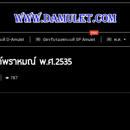
new
แท้ D-Amulet
บัตรรับรองพระแท้ SP Amulet
พ.ศ.
ถ์พราหมณ์ พ.ศ.2535
787