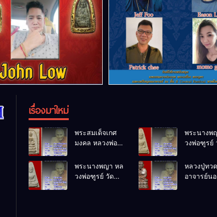
เรื่องมาใหม่
พระสมเด็จเกศ
พระนางพญ
มงคล หลวงพ่อ
วงพ่อฑูรย์ 
ฑูรย์ วัด
โพธิ์นิมิตร
โพธิ์นิมิตร
พ.ศ.2512
พระนางพญา หล
หลวงปู่ทว
พ.ศ.2512
วงพ่อฑูรย์ วัด
อาจารย์นอง
โพธิ์นิมิตร
ทรายขาว
พ.ศ.2512
พ.ศ.2541