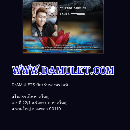
D-AMULETS บัตรรับรองพระแท้
สโมสรรถไฟหาดใหญ่
เลขที่ 22/1 ถ.รัถการ ต.หาดใหญ่
อ.หาดใหญ่ จ.สงขลา 90110