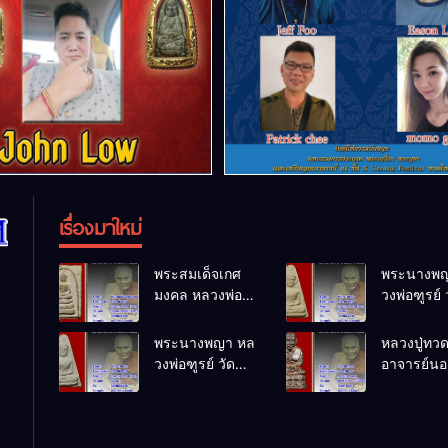
เรื่องมาใหม่
พระสมเด็จเกศ
พระนางพญ
มงคล หลวงพ่อ
วงพ่อฑูรย์ 
ฑูรย์ วัด
โพธิ์นิมิตร
โพธิ์นิมิตร
พ.ศ.2512
พระนางพญา หล
หลวงปู่ทว
พ.ศ.2512
วงพ่อฑูรย์ วัด
อาจารย์นอง
โพธิ์นิมิตร
ทรายขาว
พ.ศ.2512
พ.ศ.2541