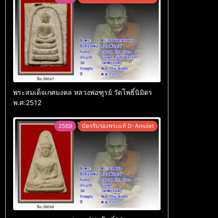
พระสมเด็จเกศมงคล หลวงพ่อฑูรย์ วัดโพธิ์นิมิตร
พ.ศ.2512
2569
บัตรรับรองพระแท้ D-Amulet