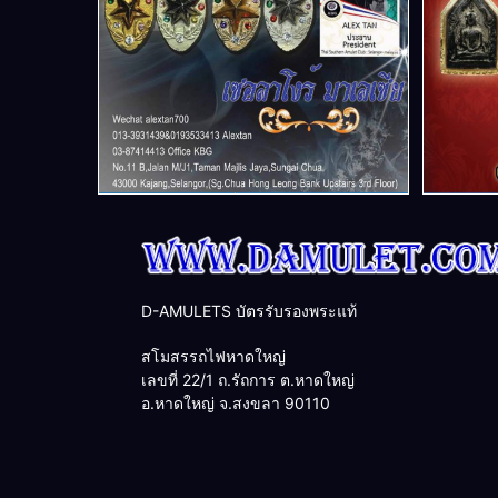
D-AMULETS บัตรรับรองพระแท้
สโมสรรถไฟหาดใหญ่
เลขที่ 22/1 ถ.รัถการ ต.หาดใหญ่
อ.หาดใหญ่ จ.สงขลา 90110