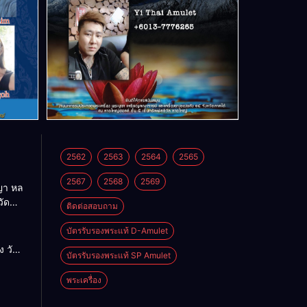
2562
2563
2564
2565
2567
2568
2569
า หล
วัด
ติดต่อสอบถาม
บัตรรับรองพระแท้ D-Amulet
ด
 วัด
บัตรรับรองพระแท้ SP Amulet
พระเครื่อง