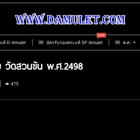
new
แท้ D-Amulet
บัตรรับรองพระแท้ SP Amulet
พ.ศ.
ย วัดสวนขัน พ.ศ.2498
475