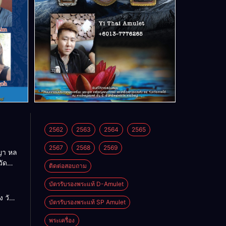
2562
2563
2564
2565
2567
2568
2569
า หล
วัด
ติดต่อสอบถาม
บัตรรับรองพระแท้ D-Amulet
ด
 วัด
บัตรรับรองพระแท้ SP Amulet
พระเครื่อง