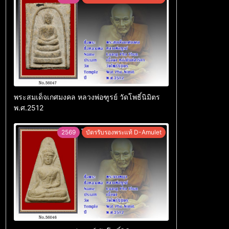
พระสมเด็จเกศมงคล หลวงพ่อฑูรย์ วัดโพธิ์นิมิตร
พ.ศ.2512
2569
บัตรรับรองพระแท้ D-Amulet