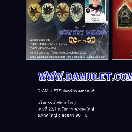
D-AMULETS บัตรรับรองพระแท้
สโมสรรถไฟหาดใหญ่
เลขที่ 22/1 ถ.รัถการ ต.หาดใหญ่
อ.หาดใหญ่ จ.สงขลา 90110