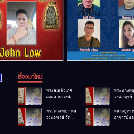
เรื่องมาใหม่
พระสมเด็จเกศ
พระนางพญ
มงคล หลวงพ่อ
วงพ่อฑูรย์ 
ฑูรย์ วัด
โพธิ์นิมิตร
โพธิ์นิมิตร
พ.ศ.2512
พระนางพญา หล
หลวงปู่ทว
พ.ศ.2512
วงพ่อฑูรย์ วัด
อาจารย์นอง
โพธิ์นิมิตร
ทรายขาว
พ.ศ.2512
พ.ศ.2541