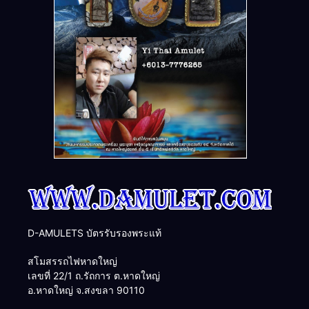
D-AMULETS บัตรรับรองพระแท้
สโมสรรถไฟหาดใหญ่
เลขที่ 22/1 ถ.รัถการ ต.หาดใหญ่
อ.หาดใหญ่ จ.สงขลา 90110