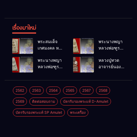
เรื่องมาใหม่
พระสมเด็จ
พระนางพญา
เกศมงคล หล
หลวงพ่อฑูรย์
วงพ่อฑูรย์ วัด
วัดโพธิ์นิมิตร
พระนางพญา
หลวงปู่ทวด
โพธิ์นิมิตร
พ.ศ.2512
หลวงพ่อฑูรย์
อาจารย์นอง
พ.ศ.2512
วัดโพธิ์นิมิตร
วัดทรายขาว
พ.ศ.2512
พ.ศ.2541
2562
2563
2564
2565
2567
2568
2569
ติดต่อสอบถาม
บัตรรับรองพระแท้ D-Amulet
บัตรรับรองพระแท้ SP Amulet
พระเครื่อง