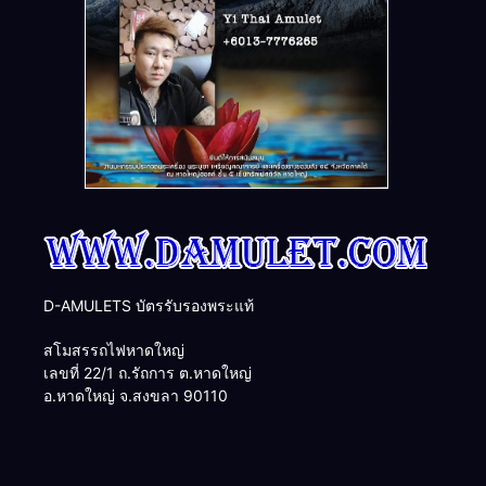
D-AMULETS บัตรรับรองพระแท้
สโมสรรถไฟหาดใหญ่
เลขที่ 22/1 ถ.รัถการ ต.หาดใหญ่
อ.หาดใหญ่ จ.สงขลา 90110