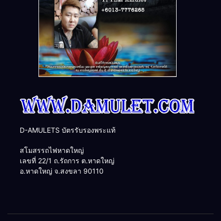
D-AMULETS บัตรรับรองพระแท้
สโมสรรถไฟหาดใหญ่
เลขที่ 22/1 ถ.รัถการ ต.หาดใหญ่
อ.หาดใหญ่ จ.สงขลา 90110