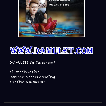
D-AMULETS บัตรรับรองพระแท้
สโมสรรถไฟหาดใหญ่
เลขที่ 22/1 ถ.รัถการ ต.หาดใหญ่
อ.หาดใหญ่ จ.สงขลา 90110