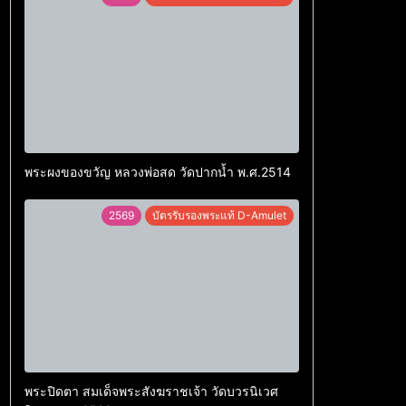
พระผงของขวัญ หลวงพ่อสด วัดปากน้ำ พ.ศ.2514
2569
บัตรรับรองพระแท้ D-Amulet
พระปิดตา สมเด็จพระสังฆราชเจ้า วัดบวรนิเวศ