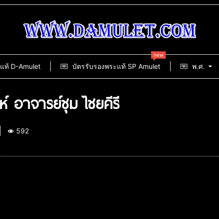
new
แท้ D-Amulet
บัตรรับรองพระแท้ SP Amulet
พ.ศ.
์ อาจารย์ชุม ไชยคีรี
592