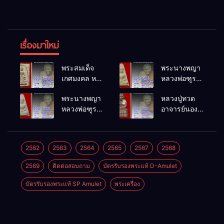
เรื่องมาใหม่
พระสมเด็จ
พระนางพญา
เกศมงคล หล
หลวงพ่อฑูรย์
วงพ่อฑูรย์ วัด
วัดโพธิ์นิมิตร
พระนางพญา
หลวงปู่ทวด
โพธิ์นิมิตร
พ.ศ.2512
หลวงพ่อฑูรย์
อาจารย์นอง
พ.ศ.2512
วัดโพธิ์นิมิตร
วัดทรายขาว
พ.ศ.2512
พ.ศ.2541
2562
2563
2564
2565
2567
2568
2569
ติดต่อสอบถาม
บัตรรับรองพระแท้ D-Amulet
บัตรรับรองพระแท้ SP Amulet
พระเครื่อง