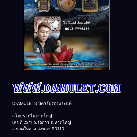
D-AMULETS บัตรรับรองพระแท้
สโมสรรถไฟหาดใหญ่
เลขที่ 22/1 ถ.รัถการ ต.หาดใหญ่
อ.หาดใหญ่ จ.สงขลา 90110