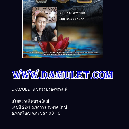
D-AMULETS บัตรรับรองพระแท้
สโมสรรถไฟหาดใหญ่
เลขที่ 22/1 ถ.รัถการ ต.หาดใหญ่
อ.หาดใหญ่ จ.สงขลา 90110